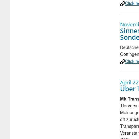
Click h
Novembe
Sinne
Sonde
Deutsche
Göttingen
Click h
April 2
Über 
Mit Tran
Tierversu
Meinungen
oft zurüc
Transpare
Veranstal