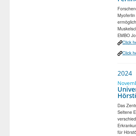
Forschend
Myoferlin
ermöglich
Muskelsch
EMBO Jou
Click h
Click h
2024
Novembe
Unive
Hörst
Das Zent
Seltene 
verschied
Erkrankun
für Hörst