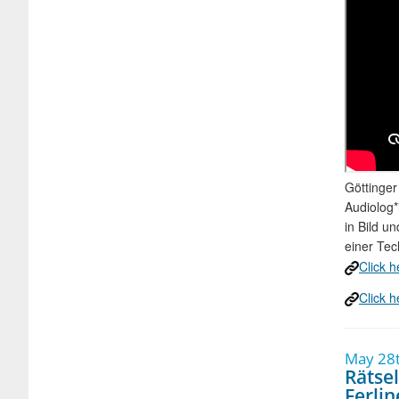
Göttinge
Audiolog*
in Bild u
einer Tec
Click h
Click h
May 28t
Rätse
Ferlin