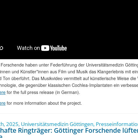
r Forschende haben unter Federführung der Universitätsmedizin Gött
innen und Künstler*innen aus Film und Musik das Klangerlebnis mit e
nd Ton überführt. Das Musikvideo vermittelt auf künstlerische Weise die
hnologie, die gegenüber klassischen Cochlea-Implantaten ein verbesser
ere
for the full press release (in German).
ere
for more information about the project.
h, 2025, Universitätsmedizin Göttingen, Presseinformatio
lhafte Ringträger: Göttinger Forschende lüft
e