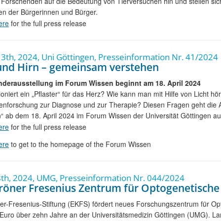
 Forschenden auf die Bedeutung von Tierversuchen hin und stellen sic
en der Bürgerinnen und Bürger.
ere
for the full press release
3th, 2024, Uni Göttingen, Presseinformation Nr. 41/2024
und Hirn – gemeinsam verstehen
derausstellung im Forum Wissen beginnt am 18. April 2024
ioniert ein „Pflaster“ für das Herz? Wie kann man mit Hilfe von Licht h
enforschung zur Diagnose und zur Therapie? Diesen Fragen geht die 
“ ab dem 18. April 2024 im Forum Wissen der Universität Göttingen a
ere
for the full press release
ere
to get to the homepage of the Forum Wissen
th, 2024, UMG, Presseinformation Nr. 044/2024
Kröner Fresenius Zentrum für Optogenetische 
er-Fresenius-Stiftung (EKFS) fördert neues Forschungszentrum für Op
 Euro über zehn Jahre an der Universitätsmedizin Göttingen (UMG). L