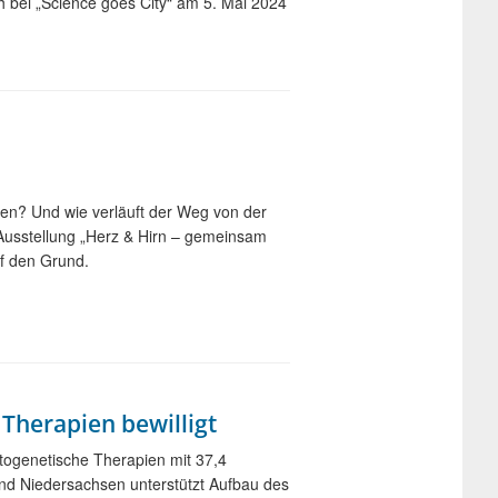
h bei „Science goes City“ am 5. Mai 2024
ören? Und wie verläuft der Weg von der
Ausstellung „Herz & Hirn – gemeinsam
uf den Grund.
Therapien bewilligt
togenetische Therapien mit 37,4
and Niedersachsen unterstützt Aufbau des