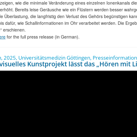
eigen, wie die minimale Veränderung eines einzelnen Ionenkanals die 
erhöht. Bereits leise Geräusche wie ein Flüstern werden besser wah
e Überlastung, die langfristig den Verlust des Gehörs begünstigen kan
is dafür, wie Schallinformationen im Ohr verarbeitet werden. Die Ergebn
“ erschienen.
ere
for the full press release (in German).
h, 2025, Universitätsmedizin Göttingen, Presseinformation
isuelles Kunstprojekt lässt das „Hören mit L