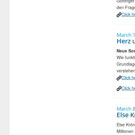
Göttinger
den Frag
Click h
March 1
Herz 
Neue Son
Wie funkt
Grundlag
verstehen
Click h
Click h
March 8
Else 
Else Krön
Millionen