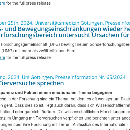
ere
for the full press release
r 25th, 2024, Universitätsmedizin Göttingen, Presseinf
s- und Bewegungseinschränkungen wieder her
rforschungsbereich untersucht Ursachen für
 Forschungsgemeinschaft (DFG) bewilligt neuen Sonderforschungsberei
 (UMG) mit mehr als zwölf Millionen Euro.
ere
for the full press release
2nd, 2024, Uni Göttingen, Presseinformation Nr. 65/2024
Tierversuche sprechen
sparenz und Fakten einem emotionalen Thema begegnen
che in der Forschung sind ein Thema, bei dem es oft weniger um Fakt
 geht. Dass dies so ist, liegt auch daran, dass sich Wissenschaftler
khaltend oder gar nicht äußern. Die wissenschaftlichen Einrichtungen
nz im Umgang mit Tierversuchen verpflichtet und berichten unter and
tungen über ihre Forschung mit Tieren. Anlässlich des Internationalen