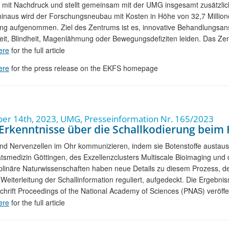
mit Nachdruck und stellt gemeinsam mit der UMG insgesamt zusätzlich 
inaus wird der Forschungsneubau mit Kosten in Höhe von 32,7 Millio
g aufgenommen. Ziel des Zentrums ist es, innovative Behandlungsansät
it, Blindheit, Magenlähmung oder Bewegungsdefiziten leiden. Das Zent
ere
for the full article
ere
for the press release on the EKFS homepage
r 14th, 2023, UMG, Presseinformation Nr. 165/2023
Erkenntnisse über die Schallkodierung beim
nd Nervenzellen im Ohr kommunizieren, indem sie Botenstoffe austaus
ätsmedizin Göttingen, des Exzellenzclusters Multiscale Bioimaging und 
iplinäre Naturwissenschaften haben neue Details zu diesem Prozess, de
 Weiterleitung der Schallinformation reguliert, aufgedeckt. Die Ergebn
chrift Proceedings of the National Academy of Sciences (PNAS) veröffen
ere
for the full article