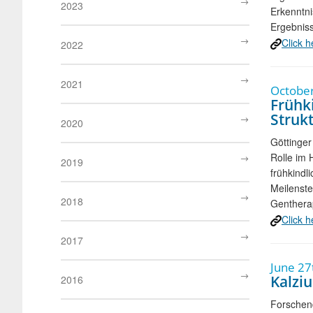
2023
Erkenntni
Ergebniss
Click h
2022
2021
October
Frühk
Struk
2020
Göttinger
Rolle im 
2019
frühkindl
Meilenste
2018
Gentherap
Click h
2017
June 27
Kalzi
2016
Forschend