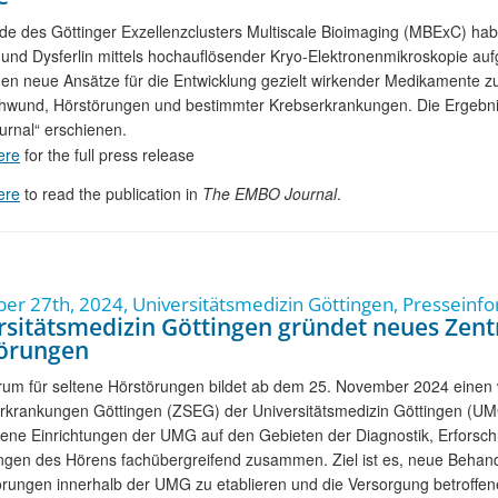
e des Göttinger Exzellenzclusters Multiscale Bioimaging (MBExC) ha
 und Dysferlin mittels hochauflösender Kryo-Elektronenmikroskopie a
en neue Ansätze für die Entwicklung gezielt wirkender Medikamente 
wund, Hörstörungen und bestimmter Krebserkrankungen. Die Ergebniss
rnal“ erschienen.
ere
for the full press release
ere
to read the publication in
The EMBO Journal
.
r 27th, 2024, Universitätsmedizin Göttingen, Presseinf
rsitätsmedizin Göttingen gründet neues Zent
örungen
rum für seltene Hörstörungen bildet ab dem 25. November 2024 einen 
Erkrankungen Göttingen (ZSEG) der Universitätsmedizin Göttingen (U
ene Einrichtungen der UMG auf den Gebieten der Diagnostik, Erforsc
gen des Hörens fachübergreifend zusammen. Ziel ist es, neue Behand
örungen innerhalb der UMG zu etablieren und die Versorgung betroffen