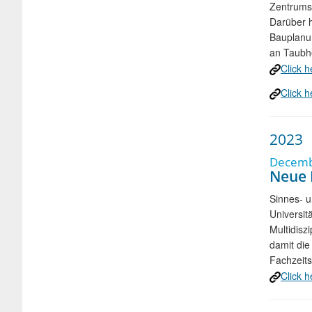
Zentrums 
Darüber h
Bauplanun
an Taubhe
Click h
Click h
2023
Decembe
Neue 
Sinnes- u
Universit
Multidisz
damit die
Fachzeits
Click h