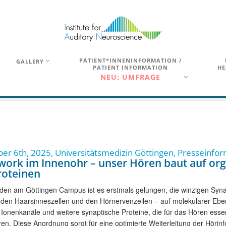
PATIENT*INNENINFORMATION /
GALLERY
PATIENT INFORMATION
HE
NEU: UMFRAGE
r 6th, 2025, Universitätsmedizin Göttingen, Presseinfor
ork im Innenohr – unser Hören baut auf org
roteinen
en am Göttingen Campus ist es erstmals gelungen, die winzigen Synap
den Haarsinneszellen und den Hörnervenzellen – auf molekularer Ebe
 Ionenkanäle und weitere synaptische Proteine, die für das Hören essent
ren. Diese Anordnung sorgt für eine optimierte Weiterleitung der Höri