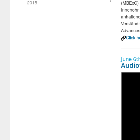
2015
(MBExC) z
Innenohr 
anhaltend
Verständn
Advances
Click h
June 6t
Audiov